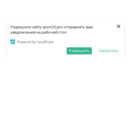
×
Разрешите сайту sport25.pro отправлять вам
уведомления на рабочий стол
Powered by SendPulse
Разрешить
Запретить
О редакции
Политика обработки данных
Правила сайта