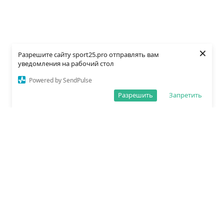
×
Разрешите сайту sport25.pro отправлять вам
уведомления на рабочий стол
Powered by SendPulse
Разрешить
Запретить
О редакции
Политика обработки данных