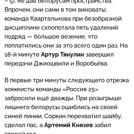
– 5), не дав белорусам пространства.
Впрочем, они сами в том виноваты:
команда Квартальнова при безобразной
дисциплине схлопотала пять удалений
подряд — большое везение, что
поплатились они за это всего один раз. На
18-й минуте
Артур Тянулин
завершил
передачи Джиошвили и Воробьёва.
В первые три минуты следующего отрезка
хоккеисты команды «Россия 25»
забросили ещё дважды. При розыгрыше
лишнего белорусы ошиблись на своей
синей линии, Соркин перехватил шайбу,
сделал пас, а
Артемий Князев
забил
второй гол.