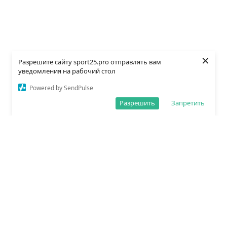
×
Разрешите сайту sport25.pro отправлять вам
уведомления на рабочий стол
Powered by SendPulse
Разрешить
Запретить
О редакции
Политика обработки данных