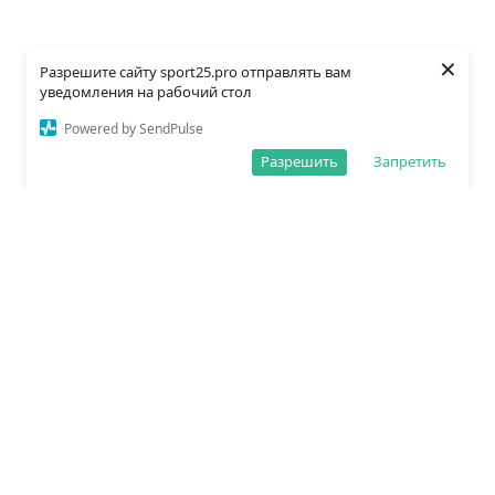
×
Разрешите сайту sport25.pro отправлять вам
уведомления на рабочий стол
Powered by SendPulse
Разрешить
Запретить
О редакции
Политика обработки данных
Правила сайта