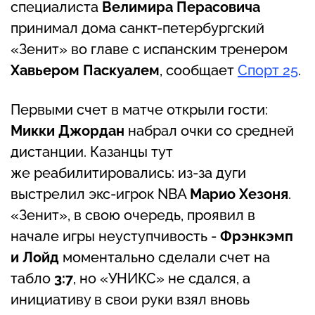
специалиста
Велимира Перасовича
принимал дома санкт-петербургский
«Зенит» во главе с испанским тренером
Хавьером Паскуалем
, сообщает
Спорт 25
.
Первыми счет в матче открыли гости:
Микки Джордан
набрал очки со средней
дистанции. Казанцы тут
же реабилитировались: из-за дуги
выстрелил экс-игрок NBA
Марио Хезоня
.
«Зенит», в свою очередь, проявил в
начале игры неуступчивость -
Фрэнкэмп
и Лойд
моментально сделали счет на
табло
3:7
, но «УНИКС» не сдался, а
инициативу в свои руки взял вновь