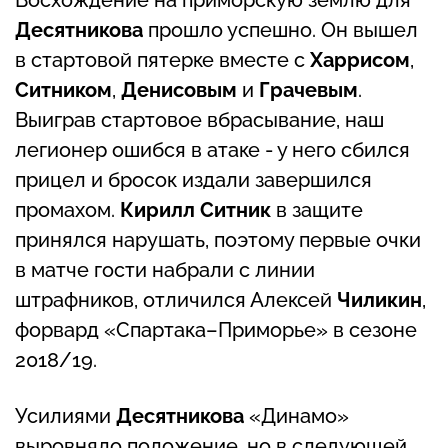
Десятникова
прошло успешно. Он вышел
в стартовой пятерке вместе с
Харрисом
,
Ситником
,
Денисовым
и
Грачевым
.
Выиграв стартовое вбрасывание, наш
легионер ошибся в атаке - у него сбился
прицел и бросок издали завершился
промахом.
Кирилл Ситник
в защите
принялся нарушать, поэтому первые очки
в матче гости набрали с линии
штрафников, отличился Алексей
Чиликин
,
форвард «Спартака­–Приморье» в сезоне
2018/19.
Усилиями
Десятникова
«Динамо»
выровняло положение, но в следующей