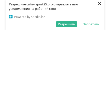
×
Разрешите сайту sport25.pro отправлять вам
уведомления на рабочий стол
Powered by SendPulse
Разрешить
Запретить
О редакции
Политика обработки данных
Правила сайта