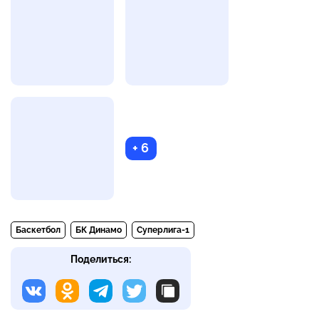
+ 6
Баскетбол
БК Динамо
Суперлига-1
Поделиться: