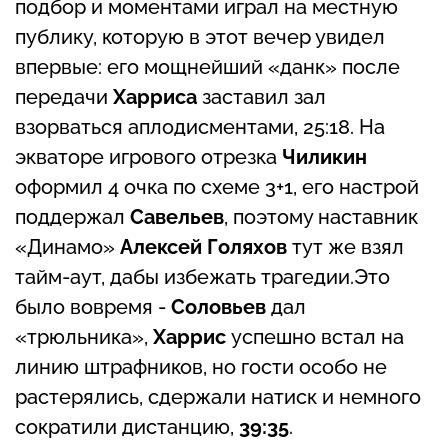
подбор и моментами играл на местную
публику, которую в этот вечер увидел
впервые: его мощнейший «данк» после
передачи
Харриса
заставил зал
взорваться аплодисментами, 25:18. На
экваторе игрового отрезка
Чиликин
оформил 4 очка по схеме 3+1, его настрой
поддержал
Савельев
, поэтому наставник
«Динамо»
Алексей Голяхов
тут же взял
тайм-аут, дабы избежать трагедии.Это
было вовремя -
Соловьев
дал
«трюльника»,
Харрис
успешно встал на
линию штрафников, но гости особо не
растерялись, сдержали натиск и немного
сократили дистанцию,
39:35
.