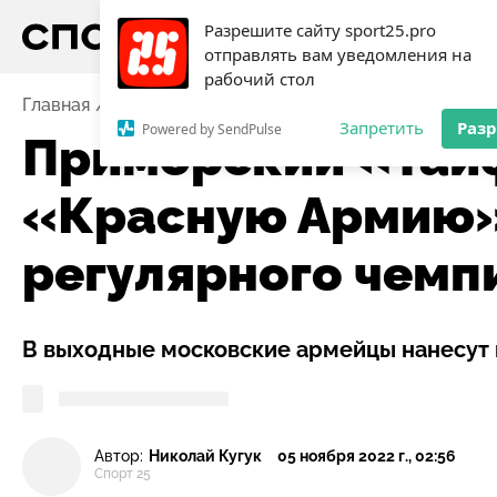
Разрешите сайту sport25.pro
отправлять вам уведомления на
рабочий стол
Главная
Новости
Хоккей
Приморский «Тайфун» 
Запретить
Раз
Powered by SendPulse
Приморский «Тай
«Красную Армию»
регулярного чемп
В выходные московские армейцы нанесут 
Автор:
Николай Кугук
05 ноября 2022 г., 02:56
Спорт 25