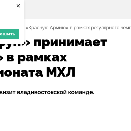
×
принимает «Красную Армию» в рамках регулярного чем
решить
фун» принимает
 в рамках
ионата МХЛ
визит владивостокской команде.