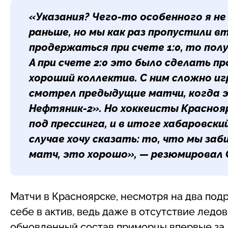
«Указания? Чего-то особенного я не
раньше, но мы как раз пропустили вт
продержаться при счете 1:0, то пол
А при счете 2:0 это было сделать п
хороший коллектив. С ним сложно иг
смотрел предыдущие матчи, когда 
Нефтяник-2». Но хоккеисты Краснояр
под прессинга, и в итоге хабаровски
случае хочу сказать: то, что мы заб
матч, это хорошо», — резюмировал 
Матчи в Красноярске, несмотря на два под
себе в актив, ведь даже в отсутствие ледо
обновленный состав приморцы впервые за д