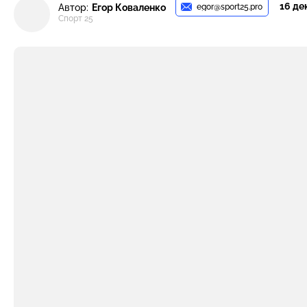
16 де
egor@sport25.pro
Автор:
Егор Коваленко
Спорт 25