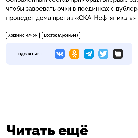
чтобы завоевать очки в поединках с дубл
проведет дома против «СКА-Нефтяника-2». 
Хоккей с мячом
Восток (Арсеньев)
Поделиться:
Читать ещё