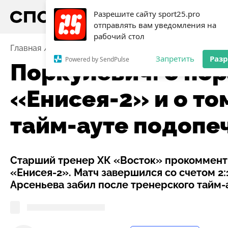
Разрешите сайту sport25.pro
отправлять вам уведомления на
рабочий стол
Главная
Новости
Хоккей с мячом
Поркулевич: о 
Запретить
Раз
Powered by SendPulse
Поркулевич: о по
«Енисея-2» и о том
тайм-ауте подоп
Старший тренер ХК «Восток» прокоммент
«Енисея-2». Матч завершился со счетом 2:
Арсеньева забил после тренерского тайм-