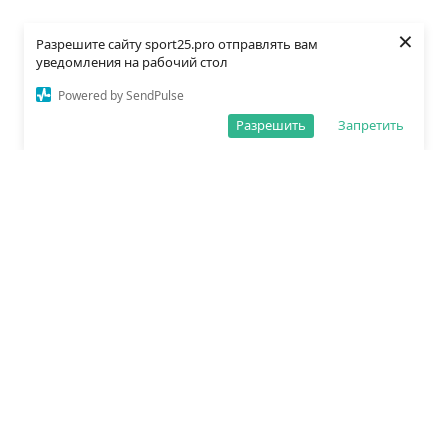
×
Разрешите сайту sport25.pro отправлять вам
уведомления на рабочий стол
Powered by SendPulse
Разрешить
Запретить
О редакции
Политика обработки данных
Правила сайта