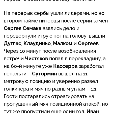
На перерыв сербы ушли лидерами, но во
втором тайме питерцы после серии замен
Сергея Семака
взялись дело и
перевернули игру с ног на голову: вышли
Дуглас
,
Клаудиньо
,
Малком
и
Сергеев
.
Через 10 минут после возобновления
встречи
Чистяков
попал в перекладину, а
на 60-й минуте уже
Кассерра
заработал
пенальти –
Сутормин
вышел на 11-
метровую позицию и уверенно развел
голкипера и мяч по разным углам – 1:1.
Гости постарались отреагировать на
пропущенный мяч позиционной атакой, но
тут же пропустили еще один гол.
Иван