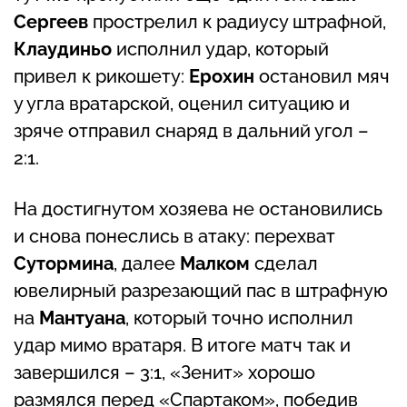
Сергеев
прострелил к радиусу штрафной,
Клаудиньо
исполнил удар, который
привел к рикошету:
Ерохин
остановил мяч
у угла вратарской, оценил ситуацию и
зряче отправил снаряд в дальний угол –
2:1.
На достигнутом хозяева не остановились
и снова понеслись в атаку: перехват
Сутормина
, далее
Малком
сделал
ювелирный разрезающий пас в штрафную
на
Мантуана
, который точно исполнил
удар мимо вратаря. В итоге матч так и
завершился – 3:1, «Зенит» хорошо
размялся перед «Спартаком», победив