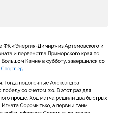
a
е ФК «Энергия-Димир» из Артемовского и
ната и первенства Приморского края по
в Большом Камне в субботу, завершился со
е
Спорт 25
.
я. Тогда подопечные Александра
обеду со счетом 2:0. В этот раз для
ого проще. Ход матча решили два быстрых
 Игната Соромытько, а первый тайм
ва дубль оформил Соромытько, также