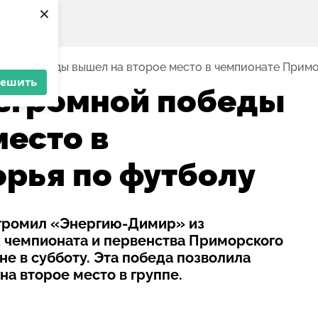
×
мной победы вышел на второе место в чемпионате Примо
решить
згромной победы
место в
рья по футболу
згромил «Энергию-Димир» из
ах чемпионата и первенства Приморского
е в субботу. Эта победа позволила
на второе место в группе.