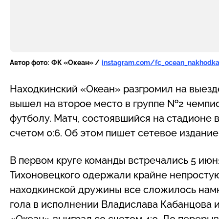
Автор фото:
ФК «Океан» /
instagram.com/fc_ocean_nakhodk
Находкинский «Океан» разгромил на выезд
вышел на второе место в группе №2 чемпио
футболу. Матч, состоявшийся на стадионе 
счетом 0:6. Об этом пишет сетевое издани
В первом круге команды встречались 5 июн
Тихоновецкого одержали крайне непростую п
находкинской дружины все сложилось намн
гола в исполнении Владислава Кабанцова и
«Океан» выиграл со счетом 4:0. До переры