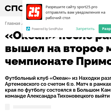
Разрешите сайту sport25.pro
отправлять вам уведомления на
рабочий стол
Главная
Новости
Футбол
«Океан» после разгро
Запретить
Раз
Powered by SendPulse
«Океан» после ра
вышел на второе 
чемпионате Примо
Футбольный клуб «Океан» из Находки ра
Артемовского со счетом 6:0. Матч в рамк
края по футболу состоялся в Большом Камн
команде Александра Тихоновецкого выйти 