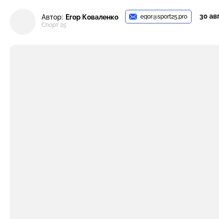
30 авг
egor@sport25.pro
Автор:
Егор Коваленко
Спорт 25