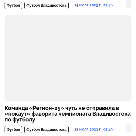
14 июля 2023 г., 22:46
Футбол
Футбол Владивостока
Команда «Регион-25» чуть не отправила в
«нокаут» фаворита чемпионата Владивостока
по футболу
12 июля 2023 г., 02:49
Футбол
Футбол Владивостока