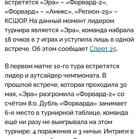
встретятся «Эра» – «Форвард-2»,
«Форвард» – «Амикс», «Регион-25» –
КСШОР. На данный момент лидером
турнира является «Эра», команда набрала
18 очков в 7 играх и уступила лишь в одной
встрече. Об этом сообщает
Спорт 25
.
В первом матче 10-го тура встретятся
лидер и аутсайдер чемпионата. В
прошлой встрече, которая проходила 30
мая, «Эра» разгромила «Форвард-2» со
счётом 8:0. Дубль «Форварда» занимает
6-е место в турнирной таблице, команда
ещё ни разу не выигрывала на этом
турнире: 4 поражения и 3 ничьи. Интриги в