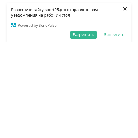
×
Разрешите сайту sport25.pro отправлять вам
уведомления на рабочий стол
Powered by SendPulse
Разрешить
Запретить
О редакции
Политика обработки данных
Правила сайта