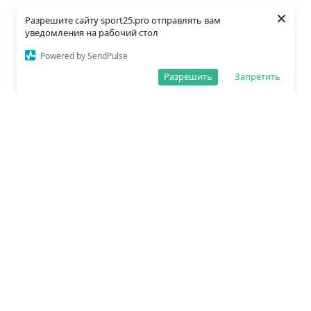
×
Разрешите сайту sport25.pro отправлять вам
уведомления на рабочий стол
Powered by SendPulse
Разрешить
Запретить
О редакции
Политика обработки данных
Правила сайта