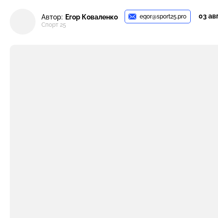
03 авг
egor@sport25.pro
Автор:
Егор Коваленко
Спорт 25