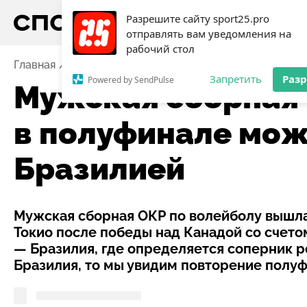
Разрешите сайту sport25.pro
отправлять вам уведомления на
рабочий стол
Главная
Новости
Волейбол
Мужская сборная ОК
Запретить
Раз
Powered by SendPulse
Мужская сборная 
в полуфинале мож
Бразилией
Мужская сборная ОКР по волейболу вышла
Токио после победы над Канадой со счето
— Бразилия, где определяется соперник ро
Бразилия, то мы увидим повторение полу