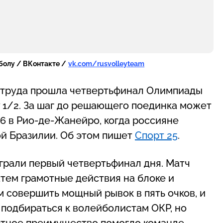
болу / ВКонтакте /
vk.com/rusvolleyteam
з труда прошла четвертьфинал Олимпиады
у 1/2. За шаг до решающего поединка может
6 в Рио-де-Жанейро, когда россияне
ой Бразилии. Об этом пишет
Спорт 25
.
грали первый четвертьфинал дня. Матч
тем грамотные действия на блоке и
 совершить мощный рывок в пять очков, и
 подбираться к волейболистам ОКР, но
ортное преимущество помогло команде