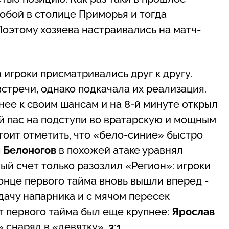
обой в столице Приморья и тогда
 Поэтому хозяева настраивались на матч-
 игроки присматривались друг к другу.
тречи, однако подкачала их реализация.
ее к своим шансам и на 8-й минуте открыл
 пас на подступи во вратарскую и мощным
Стоит отметить, что «бело-синие» быстро
 Белоногов
в похожей атаке уравнял
ный счет только разозлил «Регион»: игроки
онце первого тайма вновь вышли вперед -
ачу напарника и с мячом пересек
ет первого тайма был еще крупнее:
Ярослав
» снаряд в «девятку»,
3:1
.