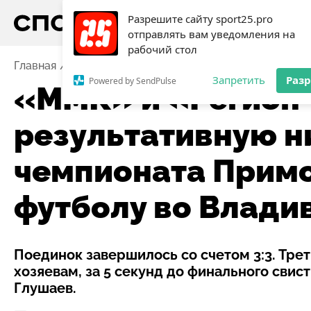
Разрешите сайту sport25.pro
отправлять вам уведомления на
рабочий стол
Главная
Новости
Футзал
«ММК» и «Регион-25» 
Запретить
Раз
Powered by SendPulse
«ММК» и «Регион
результативную н
чемпионата Примо
футболу во Влади
Поединок завершилось со счетом 3:3. Тре
хозяевам, за 5 секунд до финального сви
Глушаев.