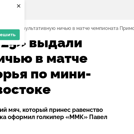
×
выдали результативную ничью в матче чемпионата Прим
решить
-25» выдали
ичью в матче
рья по мини-
востоке
тий мяч, который принес равенство
стка оформил голкипер «ММК» Павел