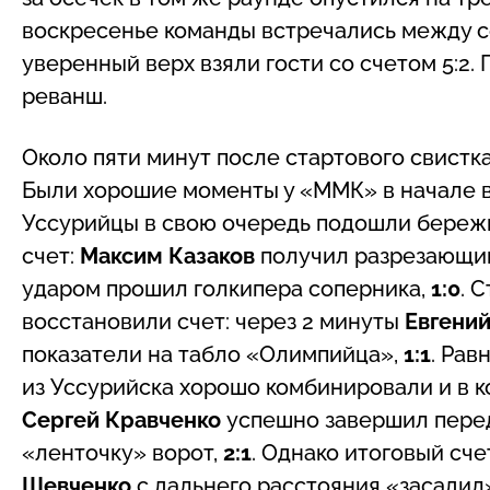
воскресенье команды встречались между с
уверенный верх взяли гости со счетом 5:2.
реванш.
Около пяти минут после стартового свистка
Были хорошие моменты у «ММК» в начале вс
Уссурийцы в свою очередь подошли бережн
счет:
Максим Казаков
получил разрезающий
ударом прошил голкипера соперника,
1:0
. 
восстановили счет: через 2 минуты
Евгений
показатели на табло «Олимпийца»,
1:1
. Рав
из Уссурийска хорошо комбинировали и в к
Сергей Кравченко
успешно завершил перед
«ленточку» ворот,
2:1
. Однако итоговый сч
Шевченко
с дальнего расстояния «засадил