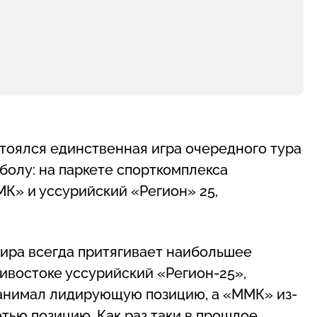
стоялся единственная игра очередного тура
болу: на паркете спорткомплекса
К» и уссурийский «Регион» 25,
нира всегда притягивает наибольшее
ивостоке уссурийский «Регион-25»,
занимал лидирующую позицию, а «ММК» из-
етью позицию. Как раз таки в прошлое