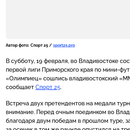
Автор фото:
Спорт 25 /
sport25.pro
В субботу, 19 февраля, во Владивостоке со
первой лиги Приморского края по мини-фут
«Олимпиец» сошлись владивостокский «ММ
сообщает
Спорт 25
.
Встреча двух претендентов на медали тур
внимание. Перед очным поединком во Влад
благодаря двум победам в прошлом туре, 
за осечек в том же раунде опустился на тр