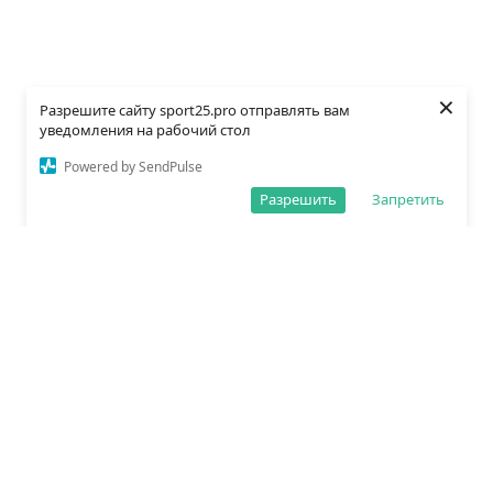
×
Разрешите сайту sport25.pro отправлять вам
уведомления на рабочий стол
Powered by SendPulse
Разрешить
Запретить
О редакции
Политика обработки данных