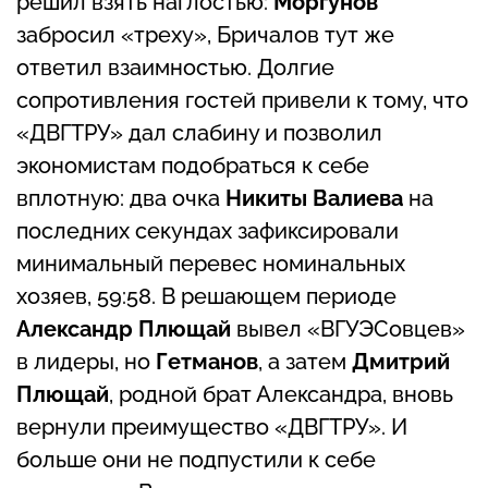
решил взять наглостью:
Моргунов
забросил «треху», Бричалов тут же
ответил взаимностью. Долгие
сопротивления гостей привели к тому, что
«ДВГТРУ» дал слабину и позволил
экономистам подобраться к себе
вплотную: два очка
Никиты Валиева
на
последних секундах зафиксировали
минимальный перевес номинальных
хозяев, 59:58. В решающем периоде
Александр Плющай
вывел «ВГУЭСовцев»
в лидеры, но
Гетманов
, а затем
Дмитрий
Плющай
, родной брат Александра, вновь
вернули преимущество «ДВГТРУ». И
больше они не подпустили к себе