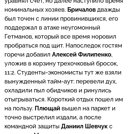
уравнял счет, но далее наступило время
номинальных хозяев.
Бричалов
дважды
был точен с линии провинившихся, его
поддержал в атаке неугомонный
Гетманов, который все время норовил
пробраться под щит. Напоследок гостям
горечи добавил
Алексей Филипенко
,
уложив в корзину трехочковый бросок,
11:2. Студенты-экономисты тут же взяли
вынужденный тайм-аут: перевели дух,
охладили пыл обидчиков и ринулись
отыгрываться. Короткий отдых пошел им
на пользу.
Плющай
вышел на паркет и
точно выстрелил издали, а после
командной защиты
Даниил Шевчук
с