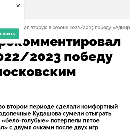
×
мментировал вторую в сезоне 2022/2023 победу «Адми
решить
прокомментировал
2022/2023 победу
московским
во втором периоде сделали комфортный
подопечные Кудашова сумели отыграть
 – «бело-голубые» потерпели пятое
л» с двумя очками после двух игр