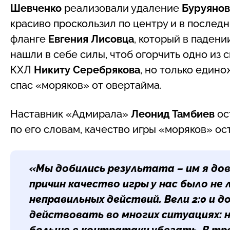
Шевченко
реализовали удаление
Буруяно
красиво проскользил по центру и в послед
фланге
Евгения Лисовца
, который в паден
нашли в себе силы, чтоб огорчить одно из
КХЛ
Никиту Серебрякова
, но только един
спас «моряков» от овертайма.
Наставник «Адмирала»
Леонид Тамбиев
ос
по его словам, качество игры «моряков» ос
«Мы добились результата – им я дов
причин качество игры у нас было не 
неправильных действий. Вели 2:0 и 
действовать во многих ситуациях: н
больше в контратаки убегать. В тре