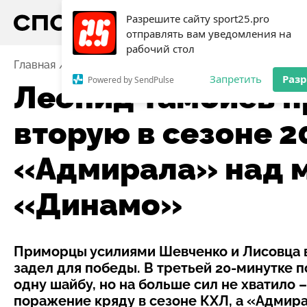
Разрешите сайту sport25.pro
отправлять вам уведомления на
рабочий стол
Главная
Новости
Хоккей
Леонид Тамбиев проко
Запретить
Раз
Powered by SendPulse
Леонид Тамбиев 
вторую в сезоне 
«Адмирала» над 
«Динамо»
Приморцы усилиями Шевченко и Лисовца 
задел для победы. В третьей 20-минутке 
одну шайбу, но на больше сил не хватило
поражение кряду в сезоне КХЛ, а «Адмира