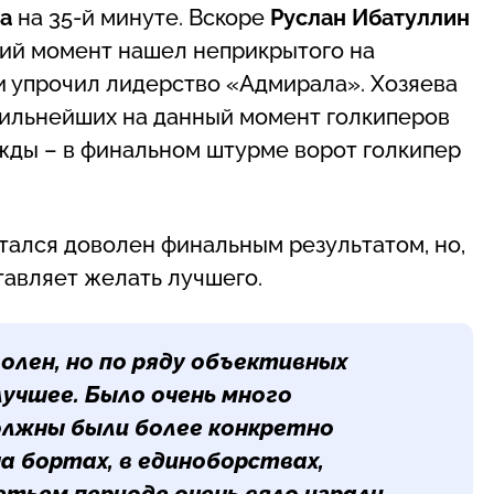
ва
на 35-й минуте. Вскоре
Руслан Ибатуллин
ний момент нашел неприкрытого на
ии упрочил лидерство «Адмирала». Хозяева
 сильнейших на данный момент голкиперов
ожды – в финальном штурме ворот голкипер
тался доволен финальным результатом, но,
тавляет желать лучшего.
олен, но по ряду объективных
лучшее. Было очень много
должны были более конкретно
а бортах, в единоборствах,
тьем периоде очень вяло играли,