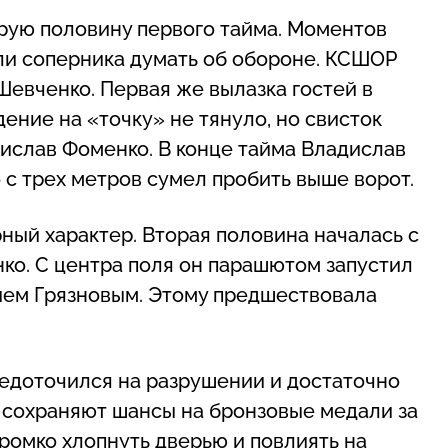
рую половину первого тайма. Моментов
яли соперника думать об обороне. КСШОР
Шевченко. Первая же вылазка гостей в
ение на «точку» не тянуло, но свисток
ислав Фоменко. В конце тайма Владислав
с трех метров сумел пробить выше ворот.
рный характер. Вторая половина началась с
ко. С центра поля он парашютом запустил
нием Грязновым. Этому предшествовала
редоточился на разрушении и достаточно
ти сохраняют шансы на бронзовые медали за
громко хлопнуть дверью и повлиять на