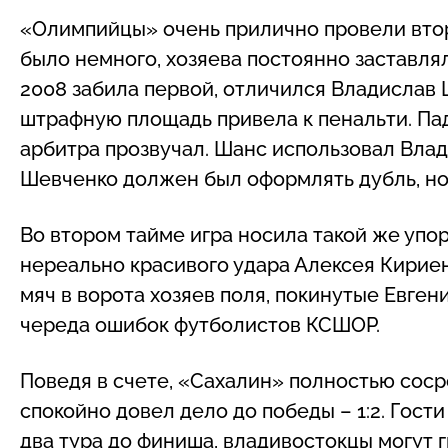
«Олимпийцы» очень прилично провели вто
было немного, хозяева постоянно заставл
2008 забила первой, отличился Владислав 
штрафную площадь привела к пенальти. Пад
арбитра прозвучал. Шанс использовал Влад
Шевченко должен был оформлять дубль, но 
Во втором тайме игра носила такой же упо
нереально красивого удара Алексея Кириен
мяч в ворота хозяев поля, покинутые Евге
череда ошибок футболистов КСШОР.
Поведя в счете, «Сахалин» полностью сос
спокойно довел дело до победы – 1:2. Гос
два тура до финиша, владивостокцы могут 