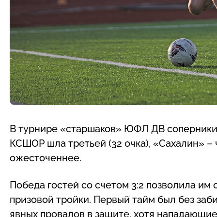
В турнире «старшаков» ЮФЛ ДВ соперники 
КСШОР шла третьей (32 очка), «Сахалин» – 
ожесточеннее.
Победа гостей со счетом 3:2 позволила им
призовой тройки. Первый тайм был без заб
явных провалов в защите, хотя нападающие