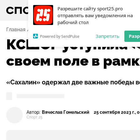
Разрешите сайту sport25.pro
отправлять вам уведомления на
рабочий стол
Главная
Новости
Футбол
КСШОР уступила «Саха
Запретить
Раз
Powered by SendPulse
КСШОР уступила «
своем поле в рам
«Сахалин» одержал две важные победы в
Автор:
Вячеслав Гомельский
25 сентября 2023 г., 
Спорт 25