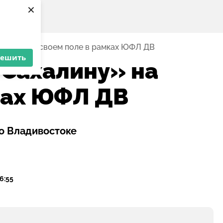
×
лину» на своем поле в рамках ЮФЛ ДВ
решить
Сахалину» на
ках ЮФЛ ДВ
о Владивостоке
06:55