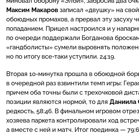
миновал оборону «Элби», забросив два очка
Максим Макаров
записал «двушку» на свой
обоюдных промахов, а прервал эту засуху 
попаданием. Прицел настроился и у напарн
по очереди поддержали Богданова бросками 
«гандболисты» сумели выровнять положен
но по итогу все-таки уступили. 24:19.
Вторая 10-минутка прошла в обоюдной бор
в очередной раз взвинтили темп игры: Гер
причем оба точны были с трехочковой дист
позиции являются нормой, то для
Даниила 
редкость, 58:46. В финальном игровом отре
хозяева паркета контролировали ход встреч
а вместе с ней и матч. Итог поединка — 79:65 (2