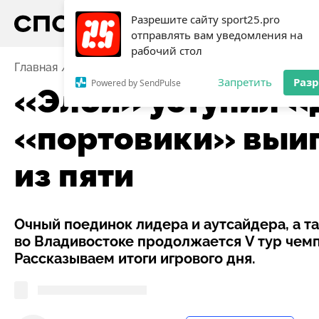
Разрешите сайту sport25.pro
отправлять вам уведомления на
рабочий стол
Главная
Новости
Баскетбол
«Элби» уступил «Ди
Запретить
Раз
Powered by SendPulse
«Элби» уступил «
«портовики» выиг
из пяти
Очный поединок лидера и аутсайдера, а 
во Владивостоке продолжается V тур чемп
Рассказываем итоги игрового дня.