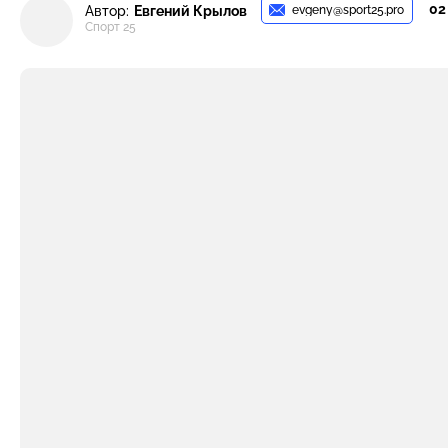
02
evgeny@sport25.pro
Автор:
Евгений Крылов
Спорт 25