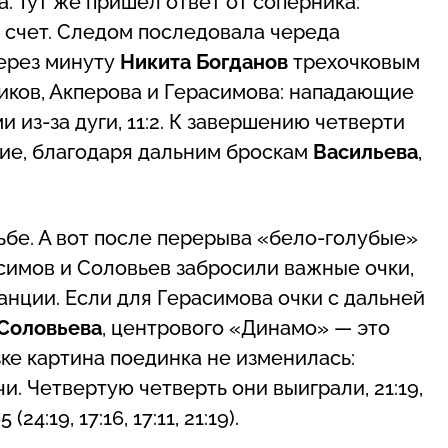
. Тут же пришел ответ от соперника:
 счет. Следом последовала череда
через минуту
Никита Богданов
трехочковым
иков, Акперова и Герасимова: нападающие
из-за дуги, 11:2. К завершению четверти
ие, благодаря дальним броскам
Васильева
,
ьбе. А вот после перерыва «бело-голубые»
асимов и Соловьев забросили важные очки,
анции. Если для Герасимова очки с дальней
Соловьева
, центрового «Динамо» — это
зке картина поединка не изменилась:
и. Четвертую четверть они выиграли, 21:19,
4:19, 17:16, 17:11, 21:19).