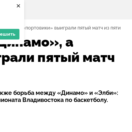
×
намо», а «портовики» выиграли пятый матч из пяти
решить
Динамо», а
рали пятый матч
также борьба между «Динамо» и «Элби»:
ионата Владивостока по баскетболу.