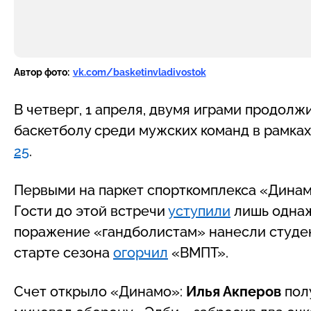
Автор фото:
vk.com/basketinvladivostok
В четверг, 1 апреля, двумя играми продолж
баскетболу среди мужских команд в рамках
25
.
Первыми на паркет спорткомплекса «Динам
Гости до этой встречи
уступили
лишь однаж
поражение «гандболистам» нанесли студен
старте сезона
огорчил
«ВМПТ».
Счет открыло «Динамо»:
Илья Акперов
пол