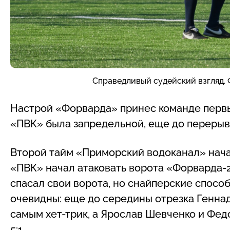
Справедливый судейский взгляд. 
Настрой «Форварда» принес команде первы
«ПВК» была запредельной, еще до перерыва 
Второй тайм «Приморский водоканал» нача
«ПВК» начал атаковать ворота «Форварда-2
спасал свои ворота, но снайперские спосо
очевидны: еще до середины отрезка Геннад
самым хет-трик, а Ярослав Шевченко и Фед
5:1.