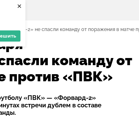
×
 «Форварда-2» не спасли команду от поражения в матче 
решить
аря
спасли команду от
е против «ПВК»
 футболу «ПВК» — «Форвард-2»
инутах встречи дублем в составе
анды.