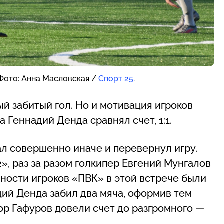
Фото: Анна Масловская /
Спорт 25
.
й забитый гол. Но и мотивация игроков
Геннадий Денда сравнял счет, 1:1.
л совершенно иначе и перевернул игру.
», раз за разом голкипер Евгений Мунгалов
бности игроков «ПВК» в этой встрече были
ий Денда забил два мяча, оформив тем
ор Гафуров довели счет до разгромного —