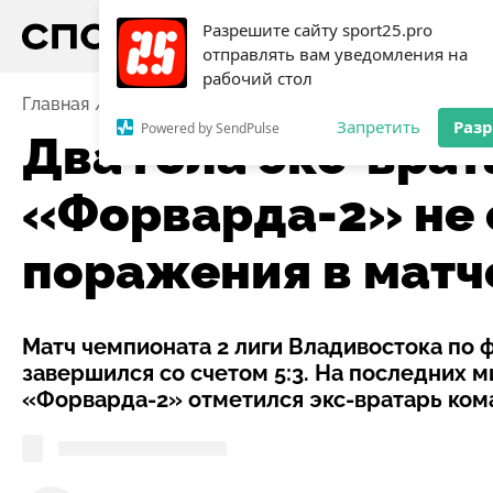
Разрешите сайту sport25.pro
отправлять вам уведомления на
рабочий стол
Главная
Новости
Футбол
Два гола экс-вратаря
Запретить
Раз
Powered by SendPulse
Два гола экс-врат
«Форварда-2» не 
поражения в матч
Матч чемпионата 2 лиги Владивостока по
завершился со счетом 5:3. На последних м
«Форварда-2» отметился экс-вратарь ком