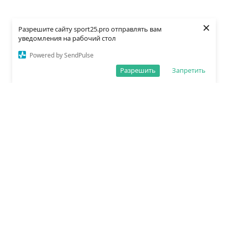
×
Разрешите сайту sport25.pro отправлять вам
уведомления на рабочий стол
Powered by SendPulse
Разрешить
Запретить
О редакции
Политика обработки данных
Правила сайта