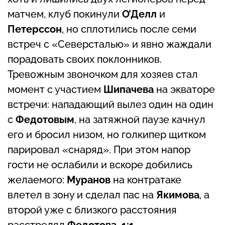
матчем, клуб покинули
О’Делл
и
Петерссон
, но сплотились после семи
встреч с «Северсталью» и явно жаждали
порадовать своих поклонников.
Тревожным звоночком для хозяев стал
момент с участием
Шипачева
на экваторе
встречи: нападающий вылез один на один
с
Федотовым
, на затяжной паузе качнул
его и бросил низом, но голкипер щитком
парировал «снаряд». При этом напор
гости не ослабили и вскоре добились
желаемого:
Муранов
на контратаке
влетел в зону и сделал пас на
Якимова
, а
второй уже с близкого расстояния
расстрелял
Федотова, 1:1.