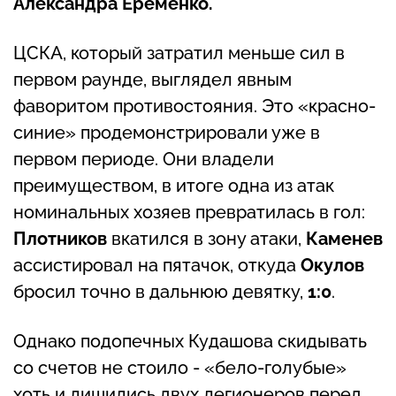
Александра Еременко.
ЦСКА, который затратил меньше сил в
первом раунде, выглядел явным
фаворитом противостояния. Это «красно-
синие» продемонстрировали уже в
первом периоде. Они владели
преимуществом, в итоге одна из атак
номинальных хозяев превратилась в гол:
Плотников
вкатился в зону атаки,
Каменев
ассистировал на пятачок, откуда
Окулов
бросил точно в дальнюю девятку,
1:0
.
Однако подопечных Кудашова скидывать
со счетов не стоило - «бело-голубые»
хоть и лишились двух легионеров перед