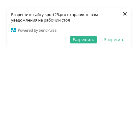
×
Разрешите сайту sport25.pro отправлять вам
уведомления на рабочий стол
Powered by SendPulse
Разрешить
Запретить
О редакции
Политика обработки данных
Правила сайта