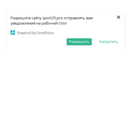
×
Разрешите сайту sport25.pro отправлять вам
уведомления на рабочий стол
Powered by SendPulse
Разрешить
Запретить
О редакции
Политика обработки данных
Правила сайта