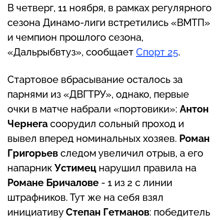
В четверг, 11 ноября, в рамках регулярного
сезона Динамо-лиги встретились «ВМТП»
и чемпион прошлого сезона,
«Дальрыбвтуз», сообщает
Спорт 25
.
Стартовое вбрасывание осталось за
парнями из «ДВГТРУ», однако, первые
очки в матче набрали «портовики»:
Антон
Чернега
соорудил сольный проход и
вывел вперед номинальных хозяев.
Роман
Григорьев
следом увеличил отрыв, а его
напарник
Устимец
нарушил правила на
Романе Бричалове
- 1 из 2 с линии
штрафников. Тут же на себя взял
инициативу
Степан Гетманов
: победитель