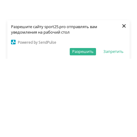
×
Разрешите сайту sport25.pro отправлять вам
уведомления на рабочий стол
Powered by SendPulse
Разрешить
Запретить
О редакции
Политика обработки данных
Правила сайта