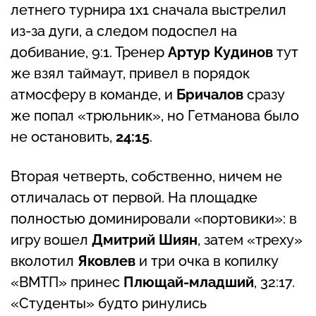
летнего турнира 1х1 сначала выстрелил
из-за дуги, а следом подоспел на
добивание, 9:1. Тренер
Артур Кудинов
тут
же взял таймаут, привел в порядок
атмосферу в команде, и
Бричалов
сразу
же попал «трюльник», но Гетманова было
не остановить,
24:15
.
Вторая четверть, собственно, ничем не
отличалась от первой. На площадке
полностью доминировали «портовики»: в
игру вошел
Дмитрий Шиян
, затем «треху»
вколотил
Яковлев
и три очка в копилку
«ВМТП» принес
Плющай-младший
, 32:17.
«Студенты» будто ринулись