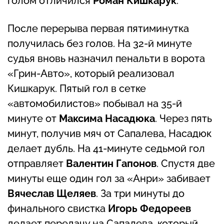
голом отличился
Роман Кишкарук
.
После перерыва первая пятиминутка
получилась без голов. На 32-й минуте
судья вновь назначил пенальти в ворота
«Грин-Авто», который реализовал
Кишкарук. Пятый гол в сетке
«автомобилистов» побывал на 35-й
минуте от
Максима Насадюка
. Через пять
минут, получив мяч от Сапалева, Насадюк
делает дубль. На 41-минуте седьмой гол
отправляет
Валентин Гапонов
. Спустя две
минуты еще один гол за «Анри» забивает
Вячеслав Щеляев
. За три минуты до
финального свистка
Игорь Федореев
делает передачу на Сапалева, который