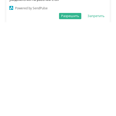
Powered by SendPulse
Разрешить
Запретить
О редакции
Политика обработки данных
Правила сайта