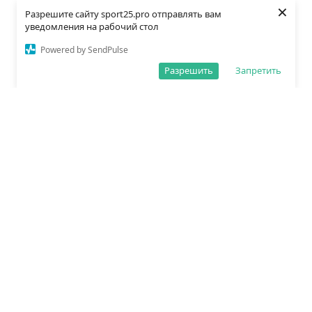
×
Разрешите сайту sport25.pro отправлять вам
уведомления на рабочий стол
Powered by SendPulse
Разрешить
Запретить
О редакции
Политика обработки данных
Правила сайта