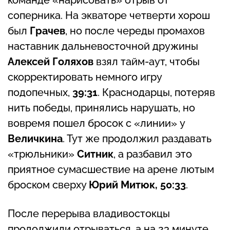
соперника. На экваторе четверти хорош
был
Грачев
, но после череды промахов
наставник дальневосточной дружины
Алексей Голяхов
взял тайм-аут, чтобы
скорректировать немного игру
подопечных,
39:31
. Краснодарцы, потеряв
нить победы, принялись нарушать, но
вовремя пошел бросок с «линии» у
Величкина
. Тут же продолжил раздавать
«трюльники»
Ситник
, а разбавил это
приятное сумасшествие на арене лютым
броском сверху
Юрий Митюк, 50:33
.
После перерыва владивостокцы
продолжили отрываться, а на 23 минуте