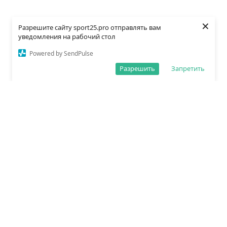
×
Разрешите сайту sport25.pro отправлять вам
уведомления на рабочий стол
Powered by SendPulse
Разрешить
Запретить
О редакции
Политика обработки данных
Правила сайта