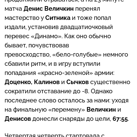
матча
Денис Величкин
перенял
мастерство у
Ситника
и тоже попал
издали, установив двадцатиочковый
перевес «Динамо». Как оно обычно
бывает, почувствовав
превосходство, «бело-голубые» немного
сбавили ритм, и в игру вступили
попадания «красно-зеленой» армии:
Доценко, Калинов
и
Сычков
существенно
сократили отставание до -8. Однако
последнее слово осталось за нами: уходя
на финальную «перемену»
Величкин
и
Денисов
донесли снаряды до цели,
67:55
.
Четвертая четверть стартовала с