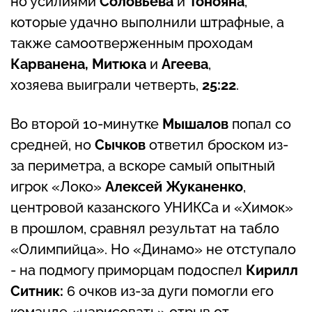
но усилиями
Соловьева
и
Тонояна
,
которые удачно выполнили штрафные, а
также самоотверженным проходам
Карванена, Митюка
и
Агеева
,
хозяева выиграли четверть,
25:22
.
Во второй 10-минутке
Мышалов
попал со
средней, но
Сычков
ответил броском из-
за периметра, а вскоре самый опытный
игрок «Локо»
Алексей Жуканенко
,
центровой казанского УНИКСа и «Химок»
в прошлом, сравнял результат на табло
«Олимпийца». Но «Динамо» не отступало
- на подмогу приморцам подоспел
Кирилл
Ситник:
6 очков из-за дуги помогли его
команде «нарисовать» отрыв от