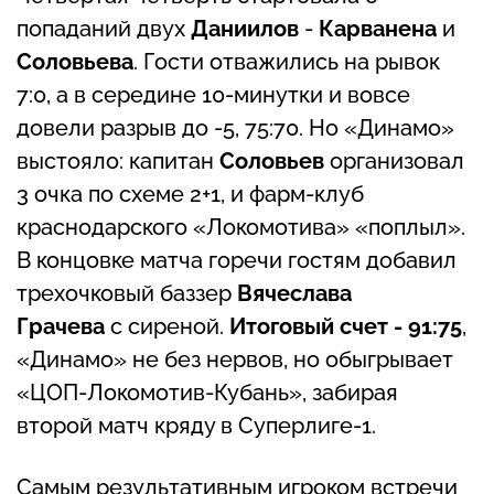
попаданий двух
Даниилов
-
Карванена
и
Соловьева
. Гости отважились на рывок
7:0, а в середине 10-минутки и вовсе
довели разрыв до -5, 75:70. Но «Динамо»
выстояло: капитан
Соловьев
организовал
3 очка по схеме 2+1, и фарм-клуб
краснодарского «Локомотива» «поплыл».
В концовке матча горечи гостям добавил
трехочковый баззер
Вячеслава
Грачева
с сиреной.
Итоговый счет - 91:75
,
«Динамо» не без нервов, но обыгрывает
«ЦОП-Локомотив-Кубань», забирая
второй матч кряду в Суперлиге-1.
Самым результативным игроком встречи