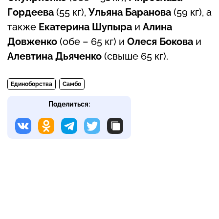
Гордеева
(55 кг),
Ульяна Баранова
(59 кг), а
также
Екатерина Шупыра
и
Алина
Довженко
(обе – 65 кг) и
Олеся Бокова
и
Алевтина Дьяченко
(свыше 65 кг).
Единоборства
Самбо
Поделиться: