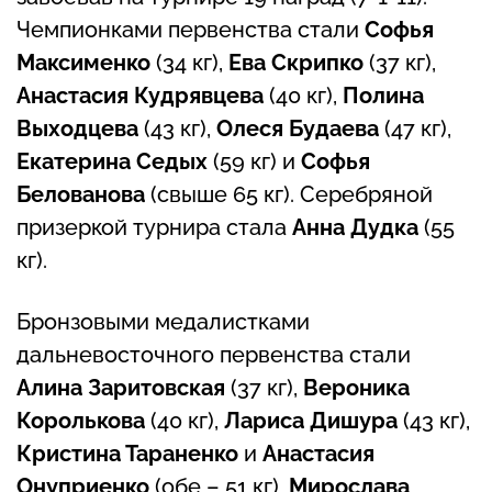
Чемпионками первенства стали
Софья
Максименко
(34 кг),
Ева Скрипко
(37 кг),
Анастасия Кудрявцева
(40 кг),
Полина
Выходцева
(43 кг),
Олеся Будаева
(47 кг),
Екатерина Седых
(59 кг) и
Софья
Белованова
(свыше 65 кг). Серебряной
призеркой турнира стала
Анна Дудка
(55
кг).
Бронзовыми медалистками
дальневосточного первенства стали
Алина Заритовская
(37 кг),
Вероника
Королькова
(40 кг),
Лариса Дишура
(43 кг),
Кристина Тараненко
и
Анастасия
Онуприенко
(обе – 51 кг),
Мирослава