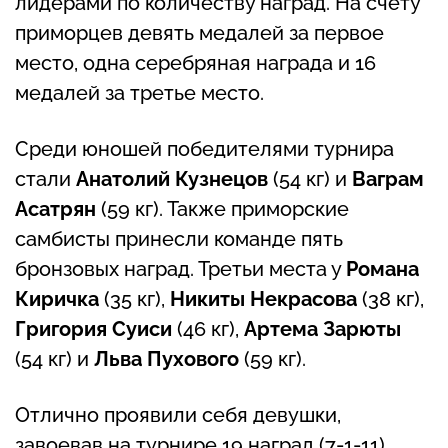
лидерами по количеству наград. На счету
приморцев девять медалей за первое
место, одна серебряная награда и 16
медалей за третье место.
Среди юношей победителями турнира
стали
Анатолий Кузнецов
(54 кг) и
Ваграм
Асатрян
(59 кг). Также приморские
самбисты принесли команде пять
бронзовых наград. Третьи места у
Романа
Киричка
(35 кг),
Никиты Некрасова
(38 кг),
Григория Суиси
(46 кг),
Артема Зарюты
(54 кг) и
Льва Пухового
(59 кг).
Отлично проявили себя девушки,
завоевав на турнире 19 наград (7-1-11).