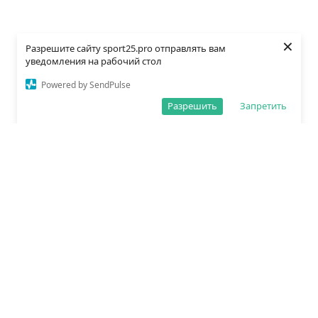
×
Разрешите сайту sport25.pro отправлять вам
уведомления на рабочий стол
Powered by SendPulse
Разрешить
Запретить
О редакции
Политика обработки данных
Правила сайта