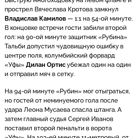
прострел Вячеслава Кротова замкнул
Владислав Камилов
— 1:1 на 54-ой минуте.
В концовке встречи гости забили второй
гол: на 90-ой минуте защитник «Рубина»
Тальби допустил чудовищную ошибку в
центре поля, колумбийский форвард
«Уфы»
Дилан Ортис
убежал один на один
и отправил мяч в сетку.
На 94-ой минуте «Рубин» мог отыграться,
но гостей от неминуемого гола после
удара Леона Мусаева спасла штанга. А
затем главный судья Сергей Иванов
поставил второй пенальти в ворота
«Уфы». На 103-ей минуте 11-метровый, от