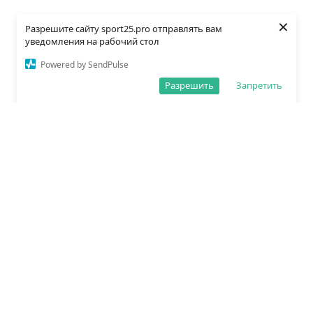
×
Разрешите сайту sport25.pro отправлять вам
уведомления на рабочий стол
Powered by SendPulse
Разрешить
Запретить
О редакции
Политика обработки данных
Правила сайта