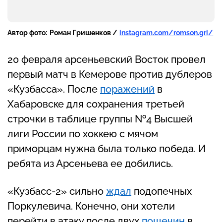
Автор фото:
Роман Гришенков /
instagram.com/romson.gri/
20 февраля арсеньевский Восток провел
первый матч в Кемерове против дублеров
«Кузбасса». После
поражений
в
Хабаровске для сохранения третьей
строчки в таблице группы №4 Высшей
лиги России по хоккею с мячом
приморцам нужна была только победа. И
ребята из Арсеньева ее добились.
«Кузбасс-2» сильно
ждал
подопечных
Поркулевича. Конечно, они хотели
перейти в атаку после двух
пощечин
в