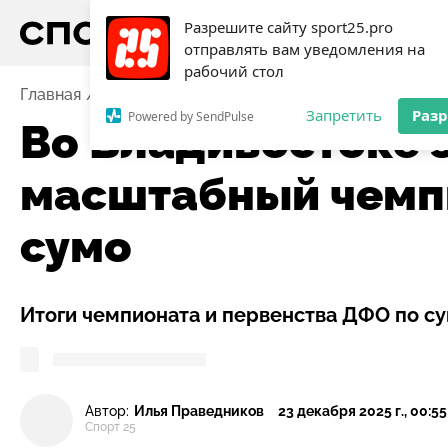
Разрешите сайту sport25.pro
отправлять вам уведомления на
рабочий стол
Главная
Новости
Единоборства
Во Владивосток
Запретить
Раз
Powered by SendPulse
Во Владивостоке 
масштабный чемп
сумо
Итоги чемпионата и первенства ДФО по с
Автор:
Илья Праведников
23 декабря 2025 г., 00:55
Спорт 25