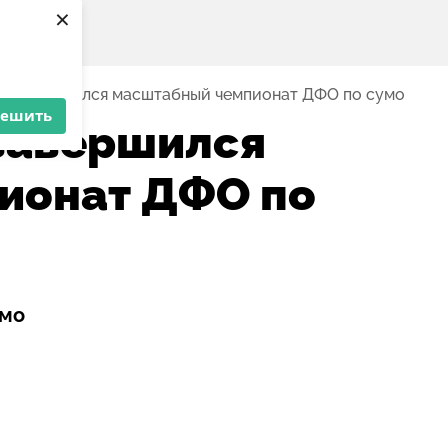
×
е завершился масштабный чемпионат ДФО по сумо
решить
завершился
ионат ДФО по
умо