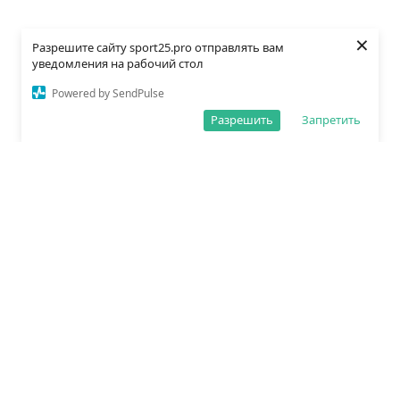
×
Разрешите сайту sport25.pro отправлять вам
уведомления на рабочий стол
Powered by SendPulse
Разрешить
Запретить
О редакции
Политика обработки данных
Правила сайта