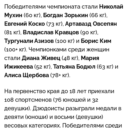
Победителями чемпионата стали
Николай
Мухин
(60 кг),
Богдан Зорькин
(66 кг),
Евгений Коско
(73 кг),
Артавазд Овсепян
(81 кг),
Владислав Кравцов
(90 кг),
Тургунали Азизов
(100 кг) и
Борис Ким
(100+ кг). Чемпионками среди женщин
стали
Диана Живец
(48 кг),
Мария
Ижикеева
(52 кг),
Татьяна Бодюл
(63 кг) и
Алиса Щербова
(78+ кг).
На первенство края до 18 лет приехали
108 спортсменов (76 юношей и 32
девушки). Дзюдоисты разыграли медали в
девяти (юноши) и восьми (девушки)
весовых категориях. Победителями среди