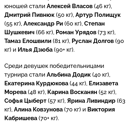
юношей стали
Алексей Власов
(46 кг),
Дмитрий Пивнюк
(50 кг),
Артур Полищук
(55 кг),
Александр Ри
(60 кг),
Степан
Шушкевич
(66 кг),
Роман Урядов
(73 кг),
Тамаз Елошвили
(81 кг),
Руслан Долгов
(90
кг) и
Илья Дзюба
(90+ кг).
Среди девушек победительницами
турнира стали
Альбина Додик
(40 кг),
Екатерина Курдюкова
(44 кг),
Елизавета
Морева
(48 кг),
Карина Восканян
(52 кг),
Софья Цыберт
(57 кг),
Ярина Ливиндир
(63
кг),
Алина Ковзунова
(70 кг) и
Виктория
Кабришева
(70+ кг).