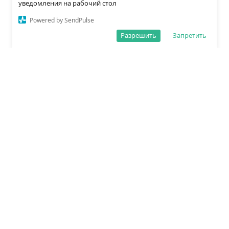
уведомления на рабочий стол
Powered by SendPulse
Разрешить
Запретить
О редакции
Политика обработки данных
Правила сайта