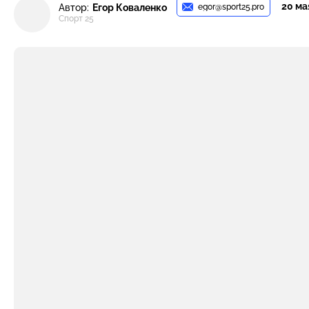
20 мая
egor@sport25.pro
Автор:
Егор Коваленко
Спорт 25