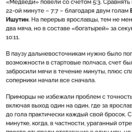
«Медведи» повели со счетом 5:3. Сравнять
22-ой минуте – 7:7 – благодаря двум голам
Ишутин
. На перерыв ярославцы, тем не ме
два мяча, но в составе «богатырей» за сек
10:11.
В паузу дальневосточникам нужно было поп
возможности в стартовые полчаса, счет бы
забросили мячи в течение минуты, плюс спа
соперники начали все сначала.
Приморцы не избежали проблем с точность
включая выход один на один, где за яросл
до гола практически каждый свой бросок. 
минутке, когда, в частности, ураганный отр
просто отыграли отставание в один мяч, но