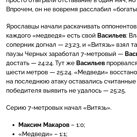
Впрочем, он не вовремя расслабил «богаты
Ярославцы начали раскачивать оппонентов и
каждого «медведя» есть свой
Васильев
: В
соперник догнал — 23:23, и «Витязь» взял т
паузы Черных заработал 7-метровый —
Вас
достать — 24:24. Тут же
Васильев
прорвался 
шести метров — 25:24. «Медведи» восстано
на последнюю атаку оставались считанные 
победителя выявить не удалось — 25:25.
Серию 7-метровых начал «Витязь».
Максим Макаров
– 1:0;
«Медведи» – 1:1;