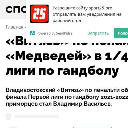
Разрешите сайту sport25.pro
отправлять вам уведомления на
рабочий стол
Главная
Новости
Гандбол
«Витязь» по пенальти
Запретить
Раз
Powered by SendPulse
«Витязь» по пена
«Медведей» в 1/4
лиги по гандболу
Владивостокский «Витязь» по пенальти о
финала Первой лиги по гандболу 2021-2022
приморцев стал Владимир Васильев.