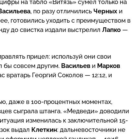
 цифры на табло «Витязь» сумел только на
Васильева
, по разу отличились
Черных
и
нее, готовились уходить с преимуществом в
унду до свистка издали выстрелил
Лапко
—
равлять прицел: используй они свои
л бы совсем другим.
Васильев
и
Марков
с вратарь Георгий Соколов — 12:12, и
ю, даже в 100-процентных моментах,
авцев сыграла штанга. «Медведи» доводили
Ситуация изменилась к заключительной 15-
езок выдал
Клеткин
: дальневосточники не
 и оформили неплохой гандикап — 19:16.