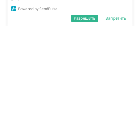
Powered by SendPulse
Разрешить
Запретить
О редакции
Политика обработки данных
Правила сайта