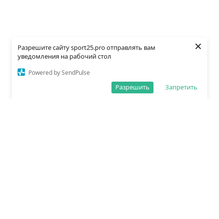
×
Разрешите сайту sport25.pro отправлять вам
уведомления на рабочий стол
Powered by SendPulse
Разрешить
Запретить
О редакции
Политика обработки данных