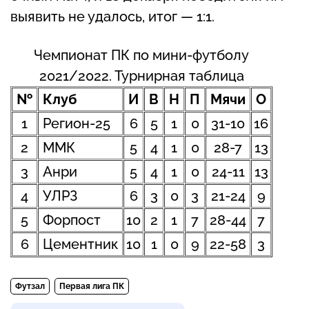
выявить не удалось, итог — 1:1.
Чемпионат ПК по мини-футболу
2021/2022. Турнирная таблица
№
Клуб
И
В
Н
П
Мячи
О
1
Регион-25
6
5
1
0
31-10
16
2
ММК
5
4
1
0
28-7
13
3
Анри
5
4
1
0
24-11
13
4
УЛРЗ
6
3
0
3
21-24
9
5
Форпост
10
2
1
7
28-44
7
6
Цементник
10
1
0
9
22-58
3
Футзал
Первая лига ПК