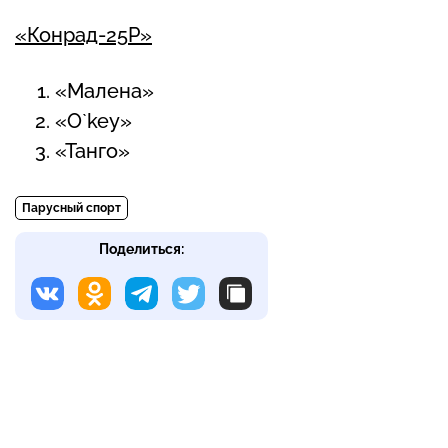
«Конрад-25Р»
«Малена»
«O`key»
«Танго»
Парусный спорт
Поделиться: