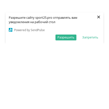
×
Разрешите сайту sport25.pro отправлять вам
уведомления на рабочий стол
Powered by SendPulse
Разрешить
Запретить
О редакции
Политика обработки данных
Правила сайта