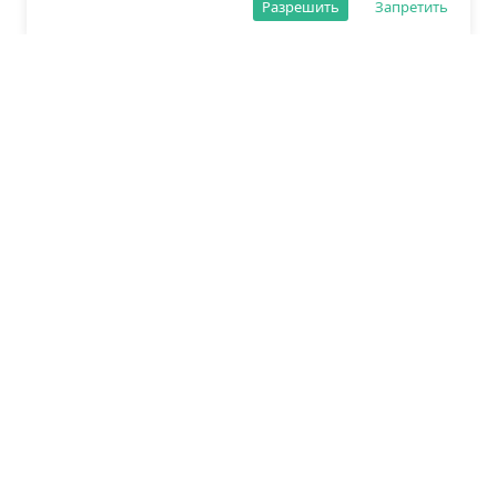
Разрешить
Запретить
О редакции
Политика обработки данных
Правила сайта
Сетевое издание «Спорт25»
Зарегистрировано Федеральной службой по надзору