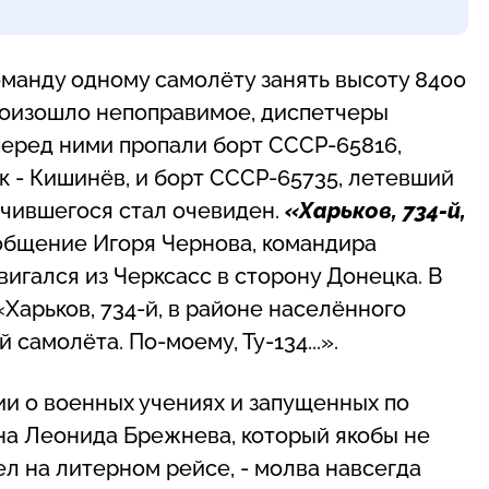
оманду одному самолёту занять высоту 8400
 произошло непоправимое, диспетчеры
в перед ними пропали борт СССР-65816,
 - Кишинёв, и борт СССР-65735, летевший
лучившегося стал очевиден.
«Харьков, 734-й,
ообщение Игоря Чернова, командира
вигался из Черксасс в сторону Донецка. В
«Харьков, 734-й, в районе населённого
самолёта. По-моему, Ту-134...».
ии о военных учениях и запущенных по
ина Леонида Брежнева, который якобы не
ел на литерном рейсе, - молва навсегда