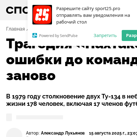
Разрешите сайту sport25.pro
отправлять вам уведомления на
рабочий стол
Главная
Новости
Футбол
Трагедия «Пахтакора»
Запретить
Раз
Powered by SendPulse
Трагедия «Пахтак
ошибки до команд
заново
В 1979 году столкновение двух Ту-134 в 
жизни 178 человек, включая 17 членов фут
Автор:
Александр Лукьянов
15 августа 2025 г., 23:0