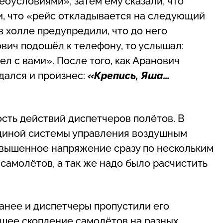
оусловиями», затем ему сказали, что
ли, что «рейс откладывается на следующий
в холле предупредили, что до него
ович подошёл к телефону, то услышал:
ел с вами». После того, как Аранович
дался и произнес:
«Крепись, Яша…
сть действий диспетчеров полётов. В
единой системы управления воздушным
вышенное напряжение сразу по нескольким
самолётов, а так же надо было расчистить
ранее и диспетчеры пропустили его
кшее скопление самолётов на разных