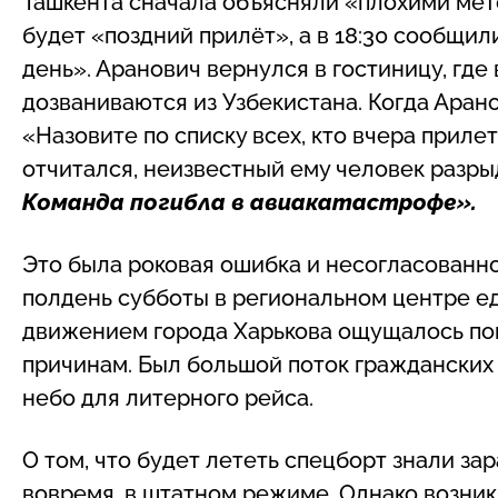
Ташкента сначала объясняли «плохими мете
будет «поздний прилёт», а в 18:30 сообщи
день». Аранович вернулся в гостиницу, где 
дозваниваются из Узбекистана. Когда Аран
«Назовите по списку всех, кто вчера прилет
отчитался, неизвестный ему человек разры
Команда погибла в авиакатастрофе».
Это была роковая ошибка и несогласованно
полдень субботы в региональном центре 
движением города Харькова ощущалось по
причинам. Был большой поток гражданских 
небо для литерного рейса.
О том, что будет лететь спецборт знали за
вовремя, в штатном режиме. Однако возни