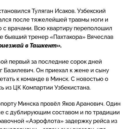
остановился Туляган Исаков. Узбекский
ался после тяжелейшей травмы ноги и
 с врачами. Всю квартиру переполошил
ке бывший тренер «Пахтакора» Вячеслав
риезжай в Ташкент».
свой первый за последние сорок дней
 Базилевич. Он приехал к жене и сыну
етать к команде в Минск. С новостью о
ь из ЦК Компартии Узбекистана.
ропорту Минска провёл Яков Аранович. Один
не с дублирующим составом и по традиции
правочной «Аэрофлота» задержку рейса из