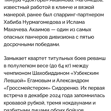
известный работой в клинче и вязкой
манерой, ранее был спарринг-партнером
Хабиба Нурмагомедова и Ислама
Махачева. Акаимов — один из самых
опасных панчеров дивизиона с пятью
досрочными победами.
Замыкает квартет титульных боев реванш
в полулегком весе (до 64 кг) между
чемпионом Шахобиддином «Узбекским
Левшой» Егамовым и Александром
«Гроссмейстером» Сидоренко. Их первая
встреча в декабре 2024 года запомнилась
кровавой рубкой, тремя нокдаунами и
разбитыми лицами обоих бойцов.