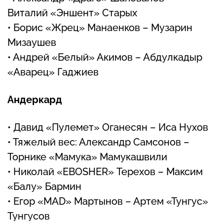
Виталий «Эншент» Старых
• Борис «Жрец» Манаенков – Музарин
Мизаушев
• Андрей «Белый» Акимов – Абдулкадыр
«Аварец» Гаджиев
Андеркард
• Давид «Пулемет» Оганесян – Иса Нухов
• Тяжелый вес: Александр Самсонов –
Торнике «Мамука» Мамукашвили
• Николай «EBOSHER» Терехов – Максим
«Балу» Бармин
• Егор «MAD» Мартынов – Артем «Тунгус»
Тунгусов