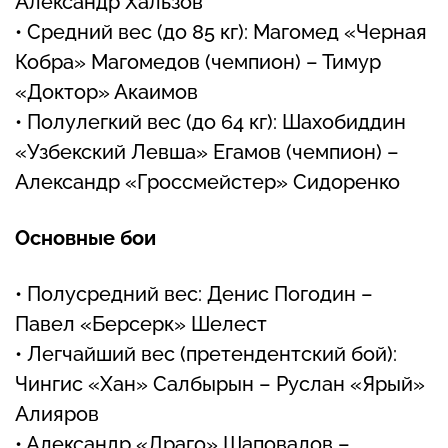
Александр Хальзов
• Средний вес (до 85 кг): Магомед «Черная
Кобра» Магомедов (чемпион) – Тимур
«Доктор» Акаимов
• Полулегкий вес (до 64 кг): Шахобиддин
«Узбекский Левша» Егамов (чемпион) –
Александр «Гроссмейстер» Сидоренко
Основные бои
• Полусредний вес: Денис Погодин –
Павел «Берсерк» Шелест
• Легчайший вес (претендентский бой):
Чингис «Хан» Салбырын – Руслан «Ярый»
Алияров
• Александр «Драго» Шаповалов –