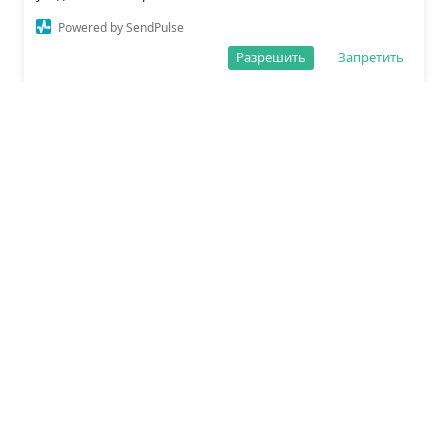
Powered by SendPulse
Разрешить
Запретить
О редакции
Политика обработки данных
Правила сайта