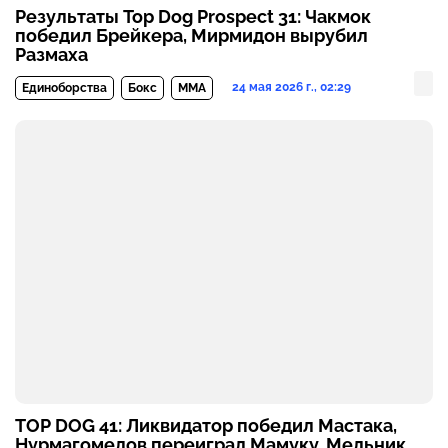
Результаты Top Dog Prospect 31: Чакмок
победил Брейкера, Мирмидон вырубил
Размаха
24 мая 2026 г., 02:29
Единоборства
Бокс
MMA
TOP DOG 41: Ликвидатор победил Мастака,
Нурмагомедов переиграл Мамуку, Мельник