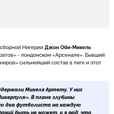
 сборной Нигерии
Джон Оби-Микель
кратов» - лондонском «Арсенале». Бывший
ониров» сильнейший состав в лиге и этот
ддержали Микеля Артету. У них
Ливерпуля». В плане глубины
 по два футболиста на каждую
аний быть не может, и я рад, что