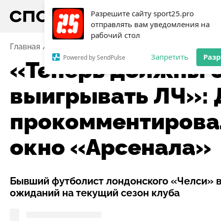
Разрешите сайту sport25.pro
отправлять вам уведомления на
рабочий стол
Главная
Новости
Футбол
«Теперь должны брать
Запретить
Раз
Powered by SendPulse
«Теперь должны б
выигрывать ЛЧ»:
прокомментирова
окно «Арсенала»
Бывший футболист лондонского «Челси» в
ожиданий на текущий сезон клуба