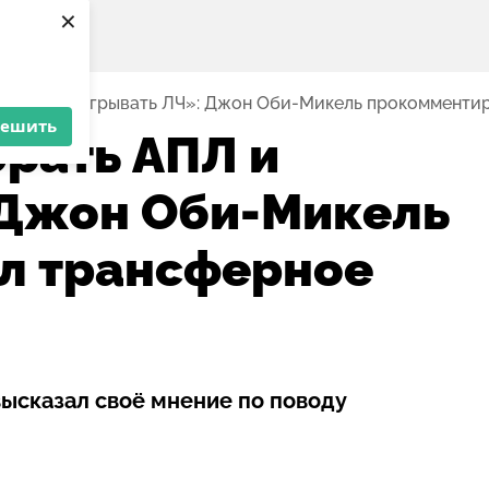
×
 АПЛ и выигрывать ЛЧ»: Джон Оби-Микель прокомменти
решить
рать АПЛ и
 Джон Оби-Микель
л трансферное
ысказал своё мнение по поводу