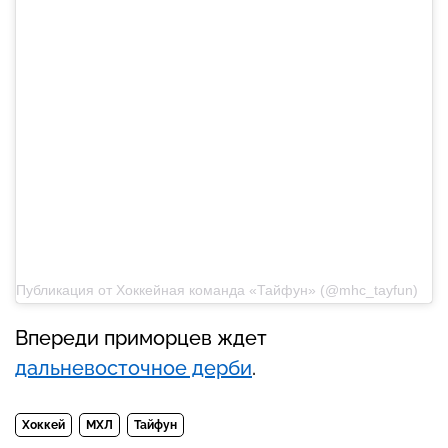
Публикация от Хоккейная команда «Тайфун» (@mhc_tayfun)
Впереди приморцев ждет
дальневосточное дерби
.
Хоккей
МХЛ
Тайфун