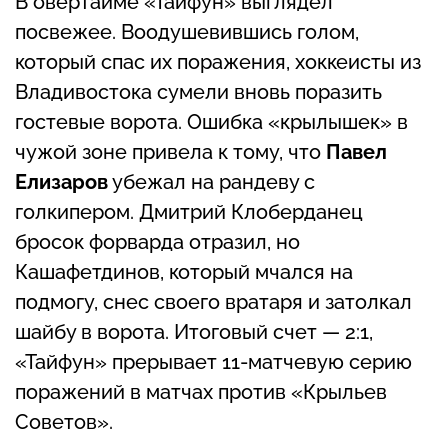
В овертайме «Тайфун» выглядел
посвежее. Воодушевившись голом,
который спас их поражения, хоккеисты из
Владивостока сумели вновь поразить
гостевые ворота. Ошибка «крылышек» в
чужой зоне привела к тому, что
Павел
Елизаров
убежал на рандеву с
голкипером. Дмитрий Клоберданец
бросок форварда отразил, но
Кашафетдинов, который мчался на
подмогу, снес своего вратаря и затолкал
шайбу в ворота. Итоговый счет — 2:1,
«Тайфун» прерывает 11-матчевую серию
поражений в матчах против «Крыльев
Советов».