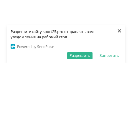
×
Разрешите сайту sport25.pro отправлять вам
уведомления на рабочий стол
Powered by SendPulse
Разрешить
Запретить
О редакции
Политика обработки данных