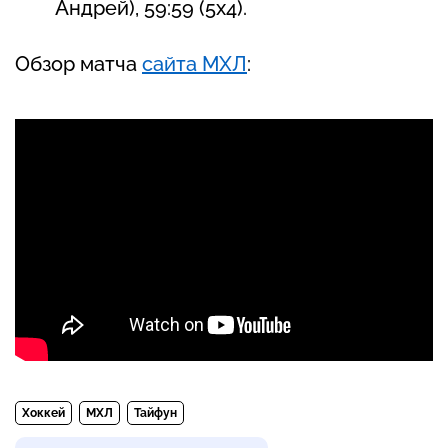
Андрей), 59:59 (5х4).
Обзор матча
сайта МХЛ
:
Хоккей
МХЛ
Тайфун