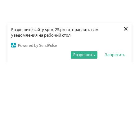
×
Разрешите сайту sport25.pro отправлять вам
уведомления на рабочий стол
Powered by SendPulse
Разрешить
Запретить
О редакции
Политика обработки данных
Правила сайта