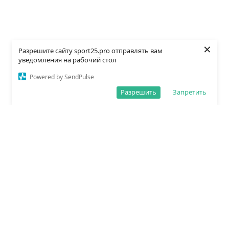
×
Разрешите сайту sport25.pro отправлять вам
уведомления на рабочий стол
Powered by SendPulse
Разрешить
Запретить
О редакции
Политика обработки данных