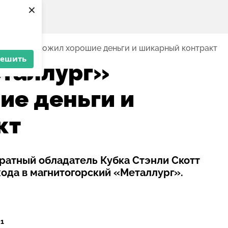
×
ург» предложил хорошие деньги и шикарный контракт
решить
еталлург»
е деньги и
кт
атный обладатель Кубка Стэнли Скотт
хода в магнитогорский «Металлург».
31