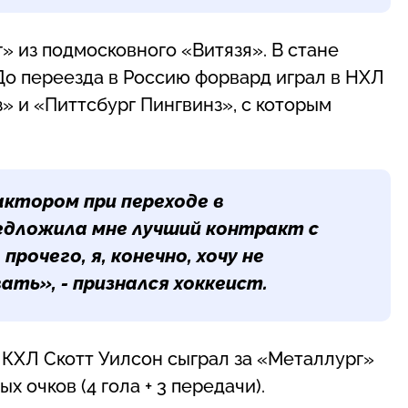
 из подмосковного «Витязя». В стане
До переезда в Россию форвард играл в НХЛ
» и «Питтсбург Пингвинз», с которым
актором при переходе в
едложила мне лучший контракт с
рочего, я, конечно, хочу не
ть», - признался хоккеист.
 КХЛ Скотт Уилсон сыграл за «Металлург»
х очков (4 гола + 3 передачи).