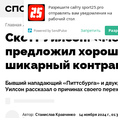
Разрешите сайту sport25.pro
отправлять вам уведомления на
рабочий стол
Главная
Новости
Хоккей
Скотт Уилсон: «Металл
Запретить
Раз
Powered by SendPulse
Скотт Уилсон: «М
предложил хороши
шикарный контра
Бывший нападающий «Питтсбурга» и двукр
Уилсон рассказал о причинах своего пере
Автор:
Станислав Кравченко
14 ноября 2024 г., 01: