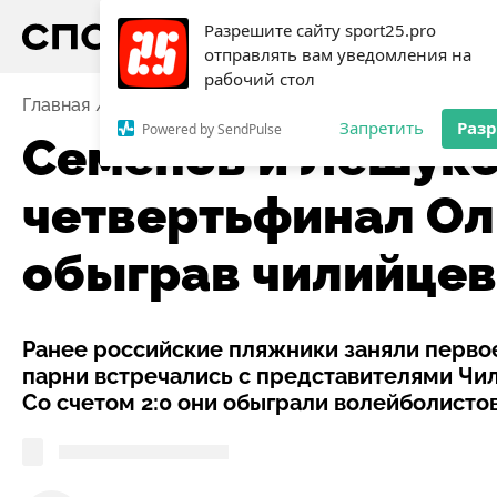
Разрешите сайту sport25.pro
отправлять вам уведомления на
рабочий стол
Главная
Новости
Семенов и Лешуков вышли в чет
Запретить
Раз
Powered by SendPulse
Семенов и Лешуко
четвертьфинал О
обыграв чилийцев
Ранее российские пляжники заняли первое
парни встречались с представителями Чили
Со счетом 2:0 они обыграли волейболисто