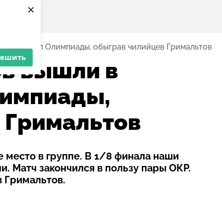
×
вертьфинал Олимпиады, обыграв чилийцев Гримальтов
решить
в вышли в
лимпиады,
 Гримальтов
 место в группе. В 1/8 финала наши
. Матч закончился в пользу пары ОКР.
в Гримальтов.