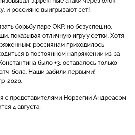
ализовывал эффектные атаки через блок.
, и россияне выигрывают сет!
зать борьбу паре ОКР, но безуспешно.
и, показывая отличную игру у сетки. Хотя
пряженным: россиянам приходилось
аходиться в постоянном напряжении из-за
 Константина было +3, оставалось только
атч-бола. Наши забили первыми!
р-2020.
ся с представителями Норвегии Андреасом
ся 4 августа.