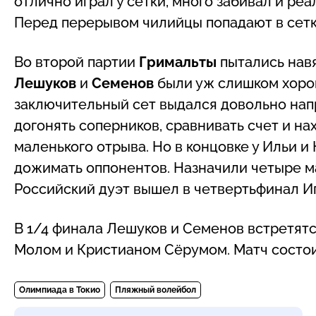
отлично играл у сетки, много забивал и ре
Перед перерывом чилийцы попадают в сетку
Во второй партии
Гримальты
пытались навя
Лешуков
и
Семенов
были уж слишком хорош
заключительный сет выдался довольно на
догонять соперников, сравнивать счет и н
маленького отрыва. Но в концовке у Ильи и
дожимать оппонентов. Назначили четыре м
Российский дуэт вышел в четвертьфинал Иг
В 1/4 финала Лешуков и Семенов встретят
Молом и Кристианом Сёрумом. Матч состоит
Олимпиада в Токио
Пляжный волейбол