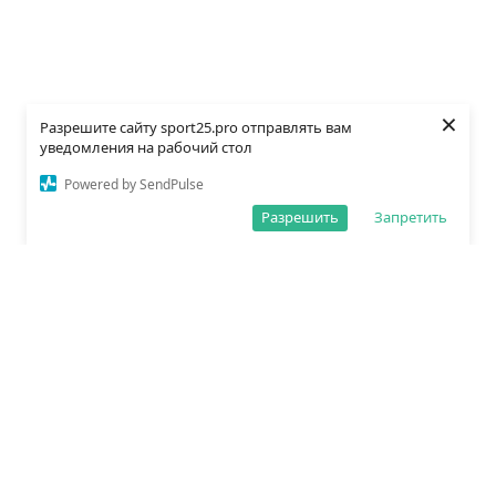
×
Разрешите сайту sport25.pro отправлять вам
уведомления на рабочий стол
Powered by SendPulse
Разрешить
Запретить
О редакции
Политика обработки данных